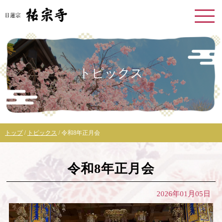
このページの本文へ
トピックス
現
トップ
/
トピックス
/
令和8年正月会
在
の
位
令和8年正月会
置：
2026年01月05日